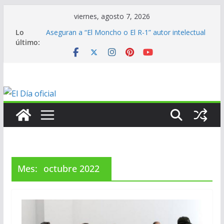
Saltar
viernes, agosto 7, 2026
al
Lo
Aseguran a “El Moncho o El R-1” autor intelectual
contenido
último:
de homicidio de exalcalde
En mantenimiento…
En mantenimiento…
En mantenimiento…
ANV contribuye al medallero mexicano en los
Centroamericanos
Mes:
octubre 2022