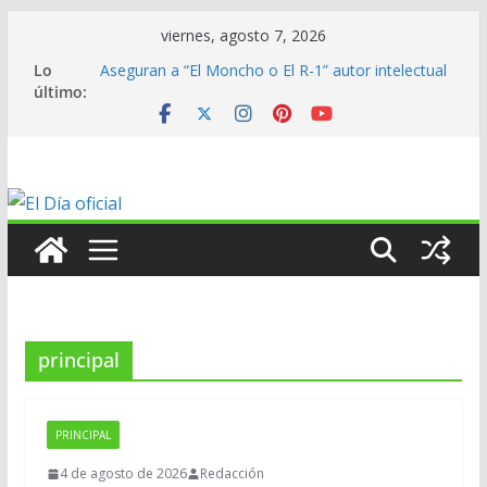
Saltar
viernes, agosto 7, 2026
al
Lo
Aseguran a “El Moncho o El R-1” autor intelectual
contenido
último:
de homicidio de exalcalde
En mantenimiento…
En mantenimiento…
En mantenimiento…
ANV contribuye al medallero mexicano en los
Centroamericanos
principal
PRINCIPAL
4 de agosto de 2026
Redacción