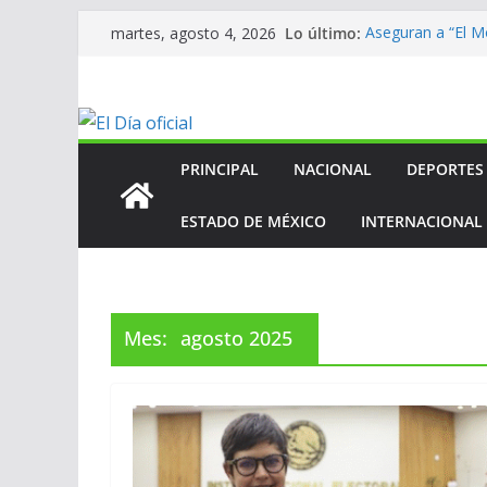
Saltar
Lo último:
Aseguran a “El Mo
martes, agosto 4, 2026
al
homicidio de exa
En mantenimien
contenido
En mantenimien
En mantenimien
ANV contribuye a
Centroamerican
PRINCIPAL
NACIONAL
DEPORTES
ESTADO DE MÉXICO
INTERNACIONAL
Mes:
agosto 2025