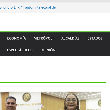
ncho o El R-1” autor intelectual de
lcalde
to…
to…
to…
l medallero mexicano en los
os
ECONOMÍA
METRÓPOLI
ALCALDÍAS
ESTADOS
ESPECTÁCULOS
OPINIÓN