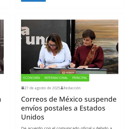
ECONOMÍA
INTERNACIONAL
PRINCIPAL
27 de agosto de 2025
Redacción
Correos de México suspende
n
envíos postales a Estados
Unidos
De acuerdo con el comunicado oficial y debido a