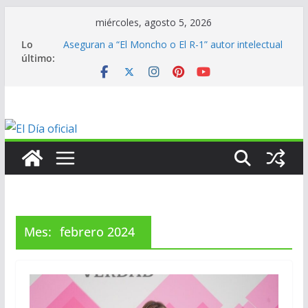
Saltar
miércoles, agosto 5, 2026
al
Lo
Aseguran a “El Moncho o El R-1” autor intelectual
contenido
último:
de homicidio de exalcalde
En mantenimiento…
En mantenimiento…
En mantenimiento…
ANV contribuye al medallero mexicano en los
Centroamericanos
Mes:
febrero 2024