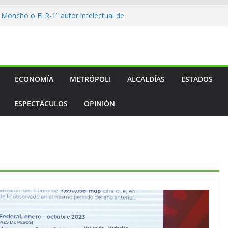
 Moncho o El R-1” autor intelectual de
xalcalde
ento…
ento…
ento…
e al medallero mexicano en los
anos
ECONOMÍA
METRÓPOLI
ALCALDÍAS
ESTADOS
ESPECTÁCULOS
OPINIÓN