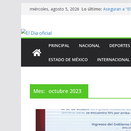
Saltar
Lo último:
Aseguran a “El
miércoles, agosto 5, 2026
al
homicidio de e
En mantenimi
contenido
En mantenimi
En mantenimi
ANV contribuy
Centroameric
PRINCIPAL
NACIONAL
DEPORTES
ESTADO DE MÉXICO
INTERNACIONAL
Mes:
octubre 2023