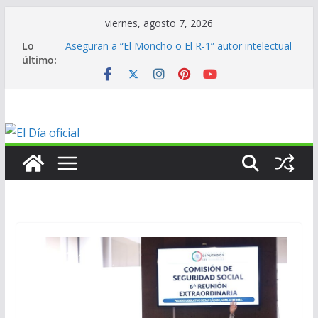
Saltar
viernes, agosto 7, 2026
al
Lo
Aseguran a “El Moncho o El R-1” autor intelectual
contenido
último:
de homicidio de exalcalde
En mantenimiento…
En mantenimiento…
En mantenimiento…
ANV contribuye al medallero mexicano en los
Centroamericanos