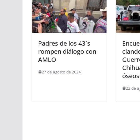
Padres de los 43`s
Encue
rompen diálogo con
cland
AMLO
Guerr
Chihu
27 de agosto de 2024
óseos 
22 de a