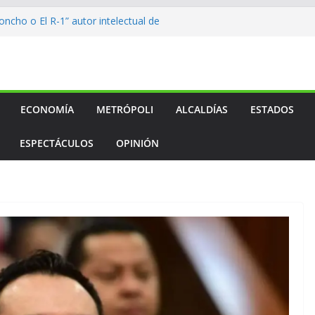
ncho o El R-1” autor intelectual de
lcalde
to…
to…
to…
l medallero mexicano en los
os
ECONOMÍA
METRÓPOLI
ALCALDÍAS
ESTADOS
ESPECTÁCULOS
OPINIÓN