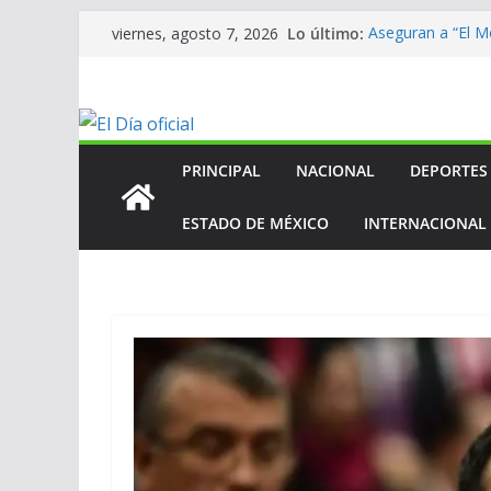
Saltar
Lo último:
Aseguran a “El Mo
viernes, agosto 7, 2026
al
homicidio de exa
En mantenimien
contenido
En mantenimien
En mantenimien
ANV contribuye a
Centroamerican
PRINCIPAL
NACIONAL
DEPORTES
ESTADO DE MÉXICO
INTERNACIONAL