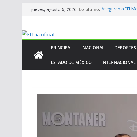
Saltar
Lo último:
Aseguran a “El Mo
jueves, agosto 6, 2026
al
homicidio de exal
En mantenimient
contenido
En mantenimient
En mantenimient
ANV contribuye a
Centroamericano
PRINCIPAL
NACIONAL
DEPORTES
ESTADO DE MÉXICO
INTERNACIONAL