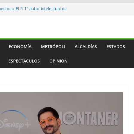
ncho o El R-1” autor intelectual de
calde
o…
o…
o…
l medallero mexicano en los
s
ECONOMÍA
METRÓPOLI
ALCALDÍAS
ESTADOS
ESPECTÁCULOS
OPINIÓN