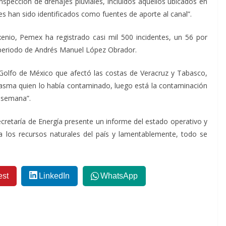
nspección de drenajes pluviales, incluidos aquellos ubicados en
les han sido identificados como fuentes de aporte al canal”.
enio, Pemex ha registrado casi mil 500 incidentes, un 56 por
 periodo de Andrés Manuel López Obrador.
lfo de México que afectó las costas de Veracruz y Tabasco,
tasma quien lo había contaminado, luego está la contaminación
 semana”.
Secretaría de Energía presente un informe del estado operativo y
a los recursos naturales del país y lamentablemente, todo se
est
LinkedIn
WhatsApp