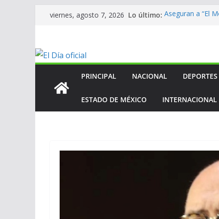
Saltar
Lo último:
Aseguran a “El Mo
viernes, agosto 7, 2026
al
homicidio de exa
En mantenimien
contenido
En mantenimien
En mantenimien
ANV contribuye a
Centroamerican
PRINCIPAL
NACIONAL
DEPORTES
ESTADO DE MÉXICO
INTERNACIONAL