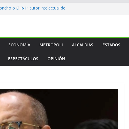
ncho o El R-1” autor intelectual de
lcalde
to…
to…
to…
l medallero mexicano en los
os
ECONOMÍA
METRÓPOLI
ALCALDÍAS
ESTADOS
ESPECTÁCULOS
OPINIÓN