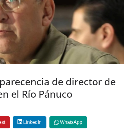
arecencia de director de
n el Río Pánuco
est
LinkedIn
WhatsApp