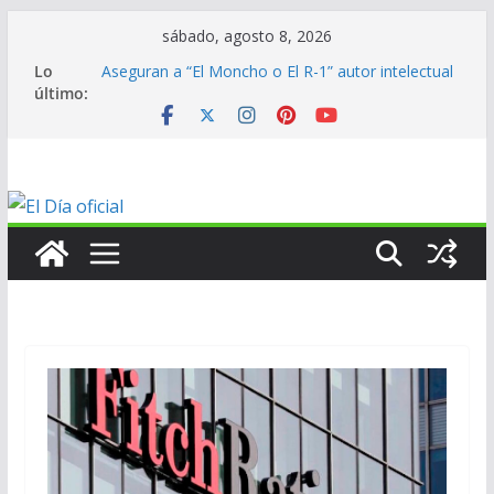
Saltar
sábado, agosto 8, 2026
al
Lo
Aseguran a “El Moncho o El R-1” autor intelectual
contenido
último:
de homicidio de exalcalde
En mantenimiento…
En mantenimiento…
En mantenimiento…
ANV contribuye al medallero mexicano en los
Centroamericanos