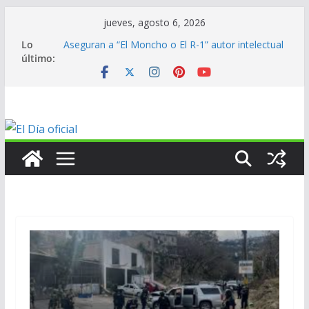
Saltar
jueves, agosto 6, 2026
al
Lo
Aseguran a “El Moncho o El R-1” autor intelectual
contenido
último:
de homicidio de exalcalde
En mantenimiento…
En mantenimiento…
En mantenimiento…
ANV contribuye al medallero mexicano en los
Centroamericanos