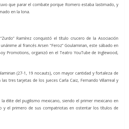
r tuvo que parar el combate porque Romero estaba lastimado, y
mado en la lona.
urdo” Ramírez conquistó el título crucero de la Asociación
 unánime al francés Arsen “Feroz” Goulamirian, este sábado en
 Boy Promotions, organizó en el Teatro YouTube de Inglewood,
amirian (27-1, 19 nocauts), con mayor cantidad y fortaleza de
las tres tarjetas de los jueces Carla Caiz, Fernando Villarreal y
a élite del pugilismo mexicano, siendo el primer mexicano en
 y el primero de sus compatriotas en ostentar los títulos de