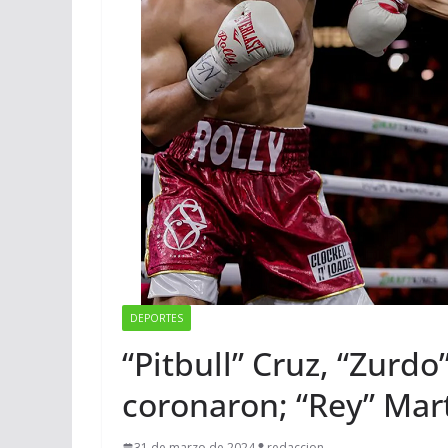
DEPORTES
“Pitbull” Cruz, “Zurdo
coronaron; “Rey” Mar
31 de marzo de 2024
redaccion