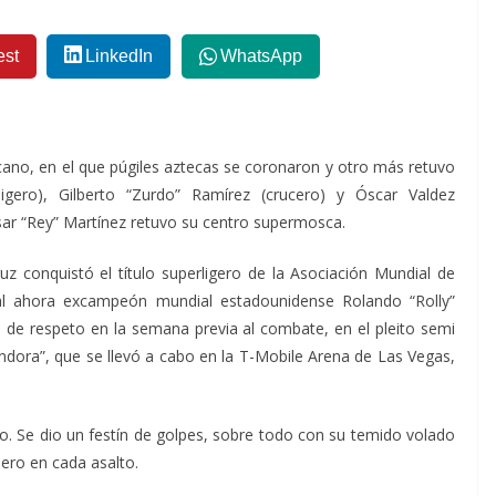
est
LinkedIn
WhatsApp
cano, en el que púgiles aztecas se coronaron y otro más retuvo
ligero), Gilberto “Zurdo” Ramírez (crucero) y Óscar Valdez
sar “Rey” Martínez retuvo su centro supermosca.
uz conquistó el título superligero de la Asociación Mundial de
l ahora excampeón mundial estadounidense Rolando “Rolly”
a de respeto en la semana previa al combate, en el pleito semi
undora”, que se llevó a cabo en la T-Mobile Arena de Las Vegas,
mero. Se dio un festín de golpes, sobre todo con su temido volado
ero en cada asalto.