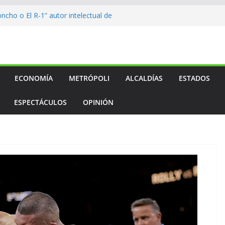
ncho o El R-1” autor intelectual de
calde
o…
o…
o…
l medallero mexicano en los
s
ECONOMÍA
METRÓPOLI
ALCALDÍAS
ESTADOS
ESPECTÁCULOS
OPINIÓN