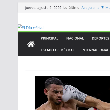
Saltar
Lo último:
Aseguran a “El Mo
jueves, agosto 6, 2026
al
homicidio de exal
En mantenimient
contenido
En mantenimient
En mantenimient
ANV contribuye a
Centroamericano
PRINCIPAL
NACIONAL
DEPORTES
ESTADO DE MÉXICO
INTERNACIONAL