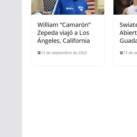
William “Camarón”
Swiate
Zepeda viajó a Los
Abier
Ángeles, California
Guada
13 de septiembre de 2023
13 de s