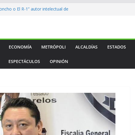
ncho o El R-1” autor intelectual de
lcalde
to…
to…
to…
l medallero mexicano en los
os
ECONOMÍA
METRÓPOLI
ALCALDÍAS
ESTADOS
ESPECTÁCULOS
OPINIÓN