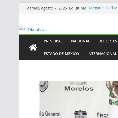
Saltar
Lo último:
Aseguran a “El Mo
viernes, agosto 7, 2026
al
homicidio de exa
En mantenimien
contenido
En mantenimien
En mantenimien
ANV contribuye a
Centroamerican
PRINCIPAL
NACIONAL
DEPORTES
ESTADO DE MÉXICO
INTERNACIONAL