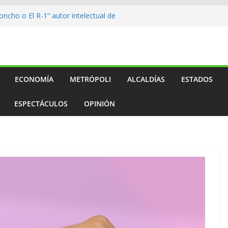
ncho o El R-1” autor intelectual de
lcalde
to…
to…
to…
l medallero mexicano en los
os
ECONOMÍA
METRÓPOLI
ALCALDÍAS
ESTADOS
ESPECTÁCULOS
OPINIÓN