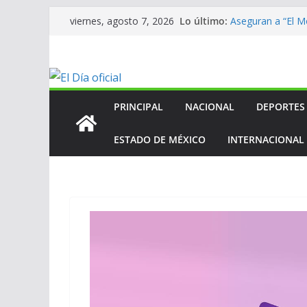
Saltar
Lo último:
Aseguran a “El Mo
viernes, agosto 7, 2026
al
homicidio de exa
En mantenimien
contenido
En mantenimien
En mantenimien
ANV contribuye a
Centroamerican
PRINCIPAL
NACIONAL
DEPORTES
ESTADO DE MÉXICO
INTERNACIONAL