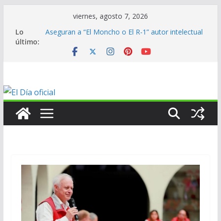
Saltar
viernes, agosto 7, 2026
al
Lo
Aseguran a “El Moncho o El R-1” autor intelectual
contenido
último:
de homicidio de exalcalde
En mantenimiento…
En mantenimiento…
En mantenimiento…
ANV contribuye al medallero mexicano en los
Centroamericanos