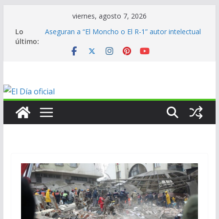
Saltar
viernes, agosto 7, 2026
al
Lo
Aseguran a “El Moncho o El R-1” autor intelectual
contenido
último:
de homicidio de exalcalde
En mantenimiento…
En mantenimiento…
En mantenimiento…
ANV contribuye al medallero mexicano en los
Centroamericanos